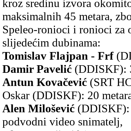
kroz sredinu izvora okomit
maksimalnih 45 metara, zbo
Speleo-ronioci i ronioci za 
slijedećim dubinama:
Tomislav Flajpan - Frf
(DD
Damir Pavelić
(DDISKF): 3
Antun Kovačević
(SRT HC
Oskar (DDISKF): 20 metar
Alen Milošević
(DDISKF): 1
podvodni video snimatelj,