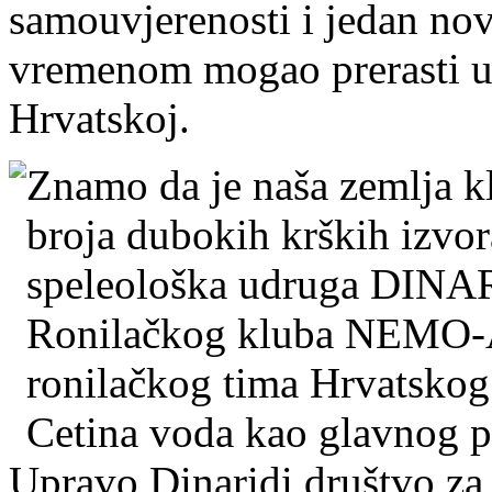
samouvjerenosti i jedan novi
vremenom mogao prerasti u 
Hrvatskoj.
Znamo da je naša zemlja kl
broja dubokih krških izvor
speleološka udruga DINAR
Ronilačkog kluba NEMO-A
ronilačkog tima Hrvatskog
Cetina voda kao glavnog p
Upravo Dinaridi društvo za 