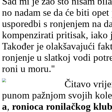
Sad mi je žao što nisam bila
no nadam se da će biti opet
usporedbi s ronjenjem na da
kompenzirati pritisak, iako 
Također je olakšavajući fakt
ronjenje u slatkoj vodi pot
roni u moru.''
Čitavo vrije
punom pažnjom svojih kole
a
,
ronioca ronilačkog klu