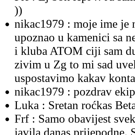
))
nikac1979 :
moje ime je 
upoznao u kamenici sa ne
i kluba ATOM ciji sam du
zivim u Zg to mi sad uvel
uspostavimo kakav kontak
nikac1979 :
pozdrav ekipi
Luka :
Sretan roćkas Beta
Frf :
Samo obavijest sve
javila danas prijepodne. 