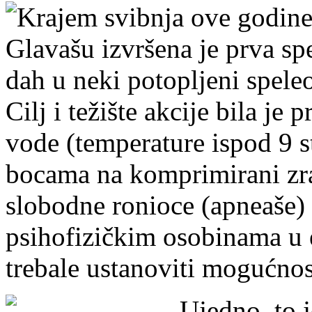
Krajem svibnja ove godine
Glavašu izvršena je prva sp
dah u neki potopljeni speleo
Cilj i težište akcije bila je
vode (temperature ispod 9 s
bocama na komprimirani zra
slobodne ronioce (apneaše) 
psihofizičkim osobinama u 
trebale ustanoviti mogućnosti
Ujedno, to j