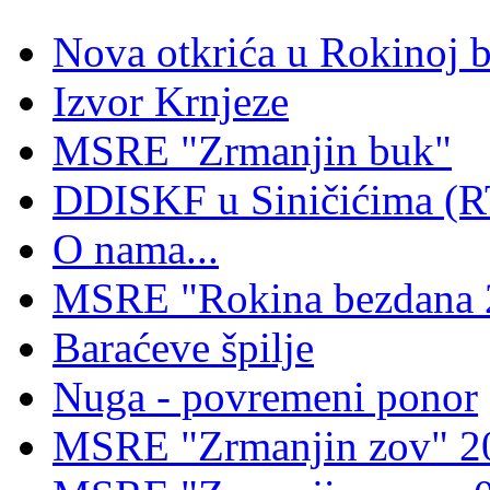
Nova otkrića u Rokinoj 
Izvor Krnjeze
MSRE "Zrmanjin buk"
DDISKF u Siničićima (R
O nama...
MSRE "Rokina bezdana 
Baraćeve špilje
Nuga - povremeni ponor
MSRE "Zrmanjin zov" 2