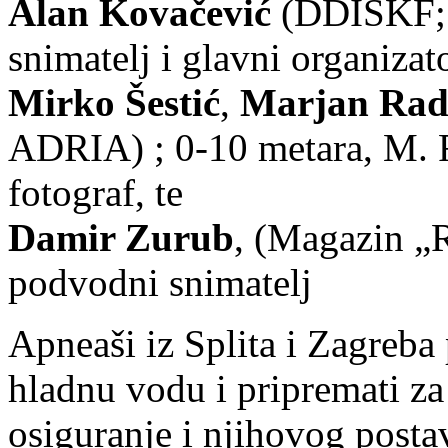
Alan Kovačević
(DDISKF; ''
snimatelj i glavni organizato
Mirko Šestić
,
Marjan Rad
ADRIA) ; 0-10 metara, M. 
fotograf, te
Damir Zurub
, (Magazin „R
podvodni snimatelj
Apneaši iz Splita i Zagreba 
hladnu vodu i pripremati za
osiguranje i njihovog posta