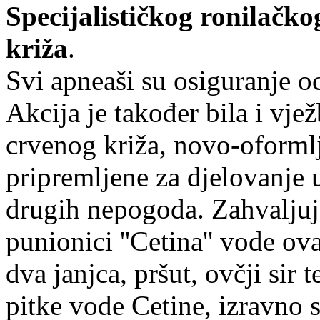
Specijalističkog ronilačk
križa
.
Svi apneaši su osiguranje oc
Akcija je također bila i vj
crvenog križa, novo-oformlj
pripremljene za djelovanje u
drugih nepogoda. Zahvaljuj
punionici ''Cetina'' vode ov
dva janjca, pršut, ovčji sir 
pitke vode Cetine, izravno 