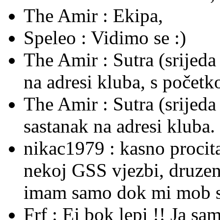
The Amir :
Ekipa,
Speleo :
Vidimo se :)
The Amir :
Sutra (srijeda
na adresi kluba, s počet
The Amir :
Sutra (srijed
sastanak na adresi kluba.
nikac1979 :
kasno procit
nekoj GSS vjezbi, druzenje
imam samo dok mi mob sti
Frf :
Ej bok lepi !! Ja sa