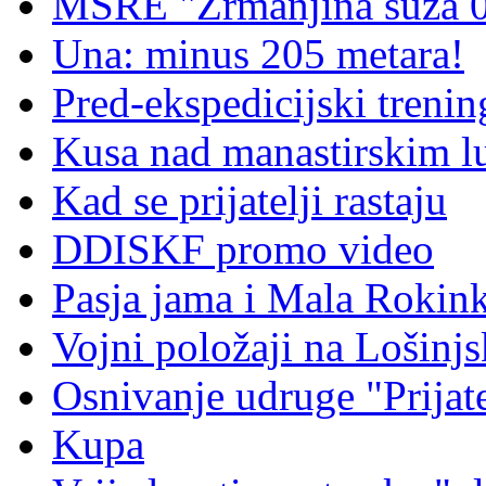
MSRE "Zrmanjina suza 
Una: minus 205 metara!
Pred-ekspedicijski treni
Kusa nad manastirskim l
Kad se prijatelji rastaju
DDISKF promo video
Pasja jama i Mala Rokin
Vojni položaji na Lošinj
Osnivanje udruge "Prijat
Kupa