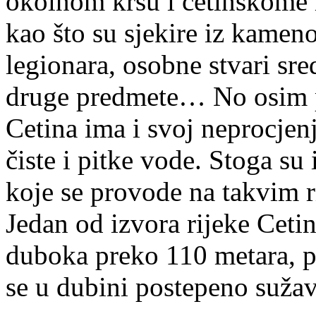
okolnom kršu i cetinskome 
kao što su sjekire iz kameno
legionara, osobne stvari sr
druge predmete… No osim po
Cetina ima i svoj neprocjen
čiste i pitke vode. Stoga su
koje se provode na takvim r
Jedan od izvora rijeke Ceti
duboka preko 110 metara, p
se u dubini postepeno sužav