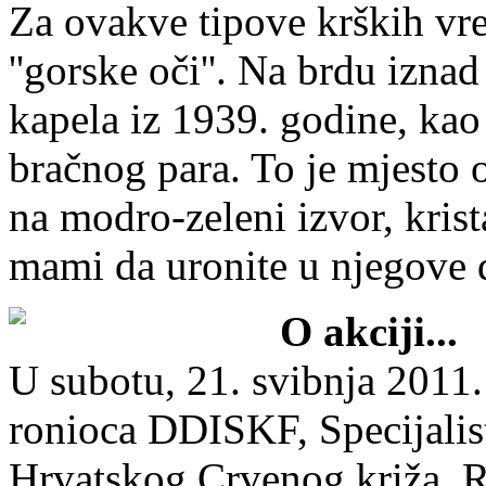
Za ovakve tipove krških vre
''gorske oči''. Na brdu iznad
kapela iz 1939. godine, kao
bračnog para. To je mjesto 
na modro-zeleni izvor, kris
mami da uronite u njegove 
O akciji...
U subotu, 21. svibnja 2011
ronioca DDISKF, Specijalis
Hrvatskog Crvenog križa