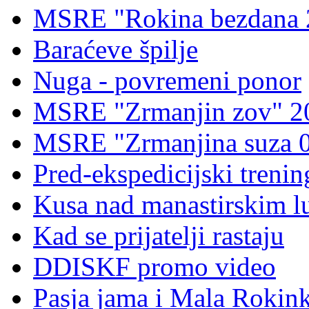
MSRE "Rokina bezdana 
Baraćeve špilje
Nuga - povremeni ponor
MSRE "Zrmanjin zov" 2
MSRE "Zrmanjina suza 
Pred-ekspedicijski treni
Kusa nad manastirskim l
Kad se prijatelji rastaju
DDISKF promo video
Pasja jama i Mala Rokin