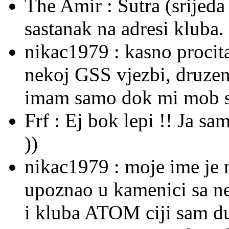
The Amir :
Sutra (srijed
sastanak na adresi kluba.
nikac1979 :
kasno procit
nekoj GSS vjezbi, druzenje
imam samo dok mi mob sti
Frf :
Ej bok lepi !! Ja sa
))
nikac1979 :
moje ime je 
upoznao u kamenici sa ne
i kluba ATOM ciji sam du