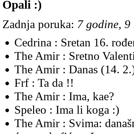
Opali :)
Zadnja poruka:
7 godine, 9
Cedrina :
Sretan 16. rođ
The Amir :
Sretno Valent
The Amir :
Danas (14. 2.)
Frf :
Ta da !!
The Amir :
Ima, kae?
Speleo :
Ima li koga :)
The Amir :
Svima: današnj