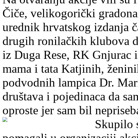
Čiče, velikogorički gradonač
urednik hrvatskog izdanja 
drugih ronilačkih klubova 
iz Duga Rese, RK Gnjurac i
mama i tata Katjinih, ženin
podvodnih lampica Dr. Mari
društava i pojedinaca da sa
oproste jer sam bil nepriseban
Skupilo s
pomagali u organizaciji akcij