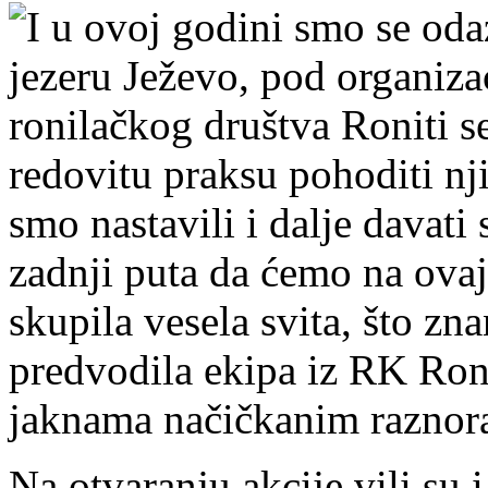
I u ovoj godini smo se oda
jezeru Ježevo, pod organiza
ronilačkog društva Roniti 
redovitu praksu pohoditi nj
smo nastavili i dalje davati 
zadnji puta da ćemo na ovaj 
skupila vesela svita, što zna
predvodila ekipa iz RK Ron
jaknama načičkanim razno
Na otvaranju akcije vili su