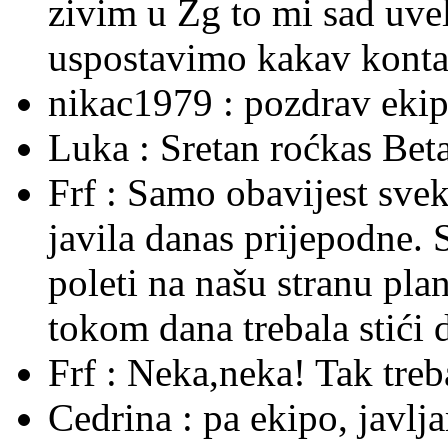
zivim u Zg to mi sad uvel
uspostavimo kakav kontak
nikac1979 :
pozdrav ekipi
Luka :
Sretan roćkas Beta
Frf :
Samo obavijest sve
javila danas prijepodne. 
poleti na našu stranu plane
tokom dana trebala stići 
Frf :
Neka,neka! Tak treba 
Cedrina :
pa ekipo, javlj