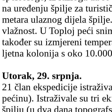
na uređenju špilje za turist
metara ulaznog dijela špilje
vlažnost. U Toploj peći sn
također su izmjereni temper
ljetna kolonija s oko 10.000
Utorak, 29. srpnja.
21 član ekspedicije istraži
pećinu). Istraživale su tri e
špilju (u dva dana topograf