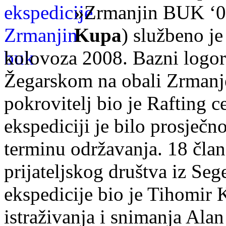
»Zrmanjin BUK ‘0
Kupa
) službeno je
kolovoza 2008. Bazni logor 
Žegarskom na obali Zrmanje
pokrovitelj bio je Rafting 
ekspediciji je bilo prosječ
terminu održavanja. 18 čla
prijateljskog društva iz Se
ekspedicije bio je Tihomir 
istraživanja i snimanja Ala