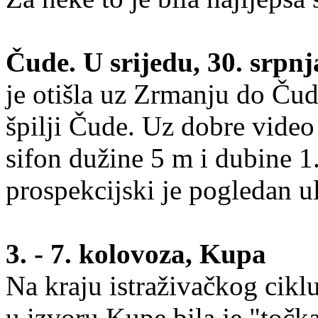
Čude. U srijedu, 30. srpnj
je otišla uz Zrmanju do Čud
špilji Čude. Uz dobre video
sifon dužine 5 m i dubine 1
prospekcijski je pogledan u
3. - 7. kolovoza, Kupa
Na kraju istraživačkog ci
u izvoru Kupe bila je "točk