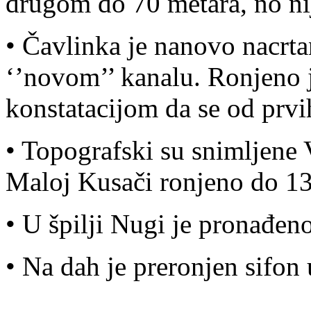
drugom do 70 metara, no ni
• Čavlinka je nanovo nacrta
‘’novom’’ kanalu. Ronjeno j
konstatacijom da se od prvi
• Topografski su snimljene 
Maloj Kusači ronjeno do 13
• U špilji Nugi je pronađen
• Na dah je preronjen sifon 