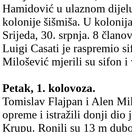
Hamidović u ulaznom dijelu š
kolonije šišmiša. U kolonij
Srijeda, 30. srpnja. 8 člano
Luigi Casati je raspremio s
Milošević mjerili su sifon i
Petak, 1. kolovoza.
Tomislav Flajpan i Alen Mil
opreme i istražili donji dio 
Krupu. Ronili su 13 m dubo