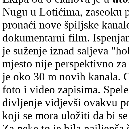
Nugu u Lotićima, zaseoku p
pronaći nove špiljske kanale
dokumentarni film. Ispenjan
je suženje iznad saljeva "ho
mjesto nije perspektivno za 
je oko 30 m novih kanala. 
foto i video zapisima. Spele
divljenje vidjevši ovakvu p
koji se mora uložiti da bi s
Za neke to je bila najljepša 