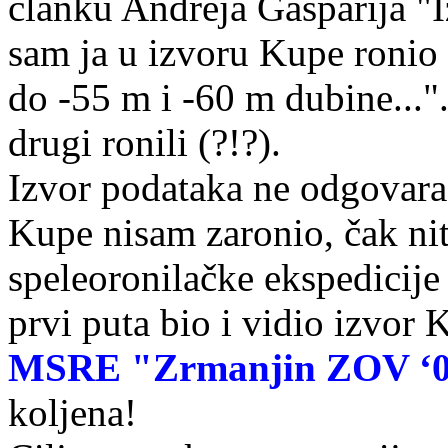
članku Andreja Gasparija "Iz
sam ja u izvoru Kupe ronio 
do -55 m i -60 m dubine...".
drugi ronili (?!?).
Izvor podataka ne odgovara 
Kupe nisam zaronio, čak nit
speleoronilačke ekspedicije
prvi puta bio i vidio izvor 
MSRE
"Zrmanjin ZOV ‘
koljena!