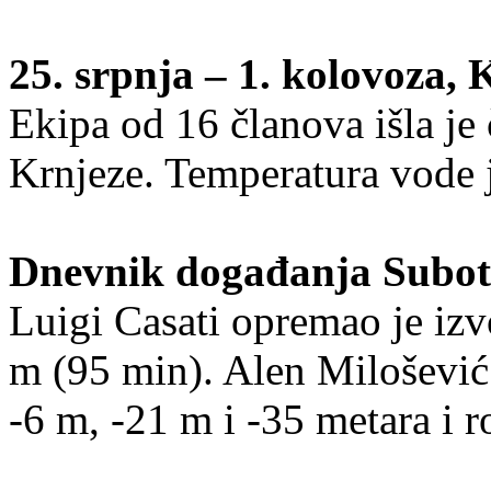
25. srpnja – 1. kolovoza, 
Ekipa od 16 članova išla j
Krnjeze. Temperatura vode j
Dnevnik događanja Subota
Luigi Casati opremao je iz
m (95 min). Alen Milošević
-6 m, -21 m i -35 metara i 