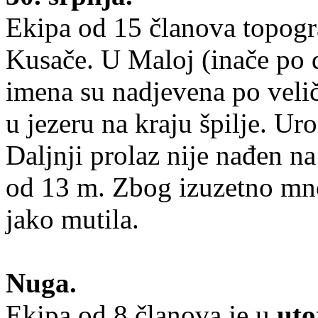
Ekipa od 15 članova topogra
Kusače. U Maloj (inače po 
imena su nadjevena po velič
u jezeru na kraju špilje. Ur
Daljnji prolaz nije nađen n
od 13 m. Zbog izuzetno mno
jako mutila.
Nuga.
Ekipa od 8 članova je u
uto