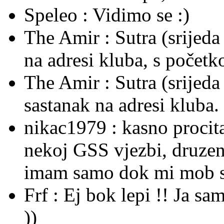
Speleo :
Vidimo se :)
The Amir :
Sutra (srijeda
na adresi kluba, s počet
The Amir :
Sutra (srijed
sastanak na adresi kluba.
nikac1979 :
kasno procit
nekoj GSS vjezbi, druzenje
imam samo dok mi mob sti
Frf :
Ej bok lepi !! Ja sa
))