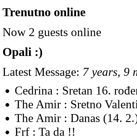
Trenutno online
Now 2 guests online
Opali :)
Latest Message:
7 years, 9
Cedrina :
Sretan 16. rođ
The Amir :
Sretno Valent
The Amir :
Danas (14. 2.)
Frf :
Ta da !!