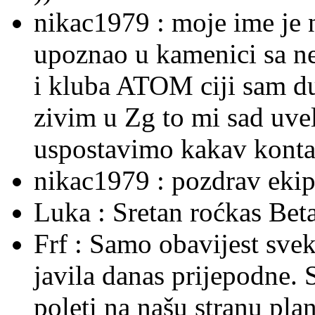
nikac1979 :
moje ime je 
upoznao u kamenici sa ne
i kluba ATOM ciji sam du
zivim u Zg to mi sad uvel
uspostavimo kakav kontak
nikac1979 :
pozdrav ekipi
Luka :
Sretan roćkas Beta
Frf :
Samo obavijest sve
javila danas prijepodne. 
poleti na našu stranu plane