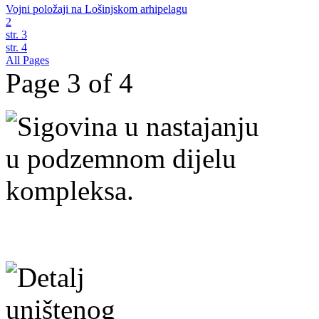
Vojni položaji na Lošinjskom arhipelagu
2
str. 3
str. 4
All Pages
Page 3 of 4