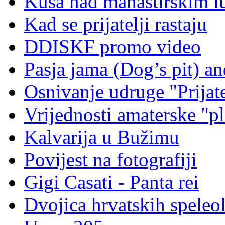
Kusa nad manastirskim l
Kad se prijatelji rastaju
DDISKF promo video
Pasja jama (Dog’s pit) a
Osnivanje udruge "Prijat
Vrijednosti amaterske "pl
Kalvarija u Bužimu
Povijest na fotografiji
Gigi Casati - Panta rei
Dvojica hrvatskih speleo