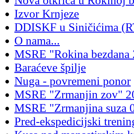
Nova otkrića u Rokinoj 
Izvor Krnjeze
DDISKF u Siničićima (R
O nama...
MSRE "Rokina bezdana 
Baraćeve špilje
Nuga - povremeni ponor
MSRE "Zrmanjin zov" 2
MSRE "Zrmanjina suza 
Pred-ekspedicijski treni