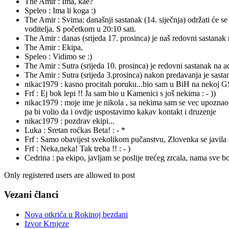
The Amir :
Ima, kae?
Speleo :
Ima li koga :)
The Amir :
Svima: današnji sastanak (14. siječnja) održati će 
voditelja. S početkom u 20:10 sati.
The Amir :
danas (srijeda 17. prosinca) je naš redovni sastanak
The Amir :
Ekipa,
Speleo :
Vidimo se :)
The Amir :
Sutra (srijeda 10. prosinca) je redovni sastanak na 
The Amir :
Sutra (srijeda 3.prosinca) nakon predavanja je sasta
nikac1979 :
kasno procitah poruku...bio sam u BiH na nekoj GSS
Frf :
Ej bok lepi !! Ja sam bio u Kamenici s još nekima : - ))
nikac1979 :
moje ime je nikola , sa nekima sam se vec upoznao 
pa bi volio da i ovdje uspostavimo kakav kontakt i druzenje
nikac1979 :
pozdrav ekipi...
Luka :
Sretan roćkas Beta! : - *
Frf :
Samo obavijest svekolikom pučanstvu, Zlovenka se javila dan
Frf :
Neka,neka! Tak treba !! : - )
Cedrina :
pa ekipo, javljam se poslije trećeg zrcala, nama sve bo
Only registered users are allowed to post
Vezani članci
Nova otkrića u Rokinoj bezdani
Izvor Krnjeze