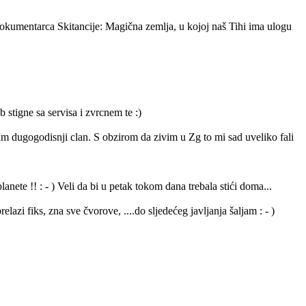
 dokumentarca Skitancije: Magična zemlja, u kojoj naš Tihi ima ulogu
stigne sa servisa i zvrcnem te :)
am dugogodisnji clan. S obzirom da zivim u Zg to mi sad uveliko fali
nete !! : - ) Veli da bi u petak tokom dana trebala stići doma...
azi fiks, zna sve čvorove, ....do sljedećeg javljanja šaljam : - )