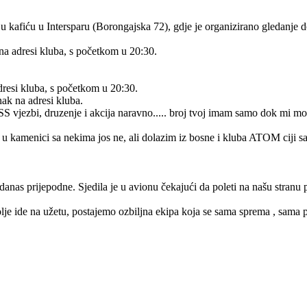
se u kafiću u Intersparu (Borongajska 72), gdje je organizirano gledanje
 na adresi kluba, s početkom u 20:30.
adresi kluba, s početkom u 20:30.
nak na adresi kluba.
 vjezbi, druzenje i akcija naravno..... broj tvoj imam samo dok mi mob 
u kamenici sa nekima jos ne, ali dolazim iz bosne i kluba ATOM ciji s
as prijepodne. Sjedila je u avionu čekajući da poleti na našu stranu pla
lje ide na užetu, postajemo ozbiljna ekipa koja se sama sprema , sama prel