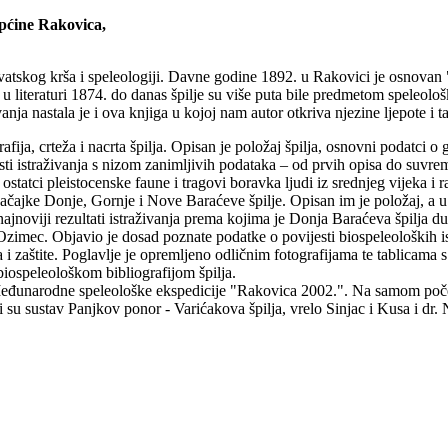
općine Rakovica,
vatskog krša i speleologiji. Davne godine 1892. u Rakovici je osnovan 
 u literaturi 1874. do danas špilje su više puta bile predmetom speleolo
ivanja nastala je i ova knjiga u kojoj nam autor otkriva njezine ljepote i t
grafija, crteža i nacrta špilja. Opisan je položaj špilja, osnovni podatci
vijesti istraživanja s nizom zanimljivih podataka – od prvih opisa do suv
statci pleistocenske faune i tragovi boravka ljudi iz srednjeg vijeka i r
ačajke Donje, Gornje i Nove Baraćeve špilje. Opisan im je položaj, a u 
 najnoviji rezultati istraživanja prema kojima je Donja Baraćeva špilja
Ozimec. Objavio je dosad poznate podatke o povijesti biospeleoloških is
a i zaštite. Poglavlje je opremljeno odličnim fotografijama te tablicama
iospeleološkom bibliografijom špilja.
Međunarodne speleološke ekspedicije "Rakovica 2002.". Na samom poče
i su sustav Panjkov ponor - Varićakova špilja, vrelo Sinjac i Kusa i dr. 