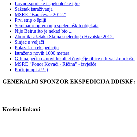
Lovno-sportske i speleološke igre
Sažetak istraživanja
MSRE "Baraćevac 2012."
Prvi strip o špilji
Seminar o opremanju speleoloških objekata
Nije Beirut što je nekad bio ...
Zbornik sažetaka Skupa speleologa Hrvatske 2012.
Sinjac u veljači
Polazak na ekspediciju
Istraženo novih 1000 metara
Grbina pećina - novi lokalitet čovječje ribice u hrvatskom kršu
MSRE "Ponor Kovači - Ričina" - izvješće
Počinju upisi !! :)
GENERALNI SPONZOR EKSPEDICIJA DDISKF:
Korisni linkovi