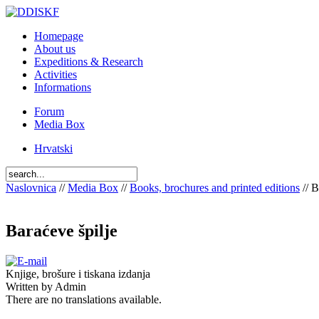
Homepage
About us
Expeditions & Research
Activities
Informations
Forum
Media Box
Hrvatski
Naslovnica
//
Media Box
//
Books, brochures and printed editions
// B
Baraćeve špilje
Knjige, brošure i tiskana izdanja
Written by Admin
There are no translations available.