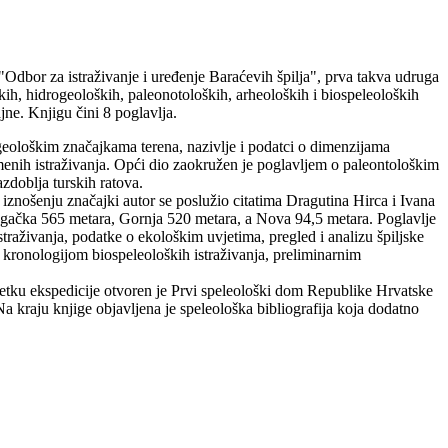
"Odbor za istraživanje i uređenje Baraćevih špilja", prva takva udruga
ških, hidrogeoloških, paleonotoloških, arheoloških i biospeleoloških
ajne. Knjigu čini 8 poglavlja.
 o geološkim značajkama terena, nazivlje i podatci o dimenzijama
remenih istraživanja. Opći dio zaokružen je poglavljem o paleontološkim
azdoblja turskih ratova.
iznošenju značajki autor se poslužio citatima Dragutina Hirca i Ivana
 dugačka 565 metara, Gornja 520 metara, a Nova 94,5 metara. Poglavlje
traživanja, podatke o ekološkim uvjetima, pregled i analizu špiljske
 s kronologijom biospeleoloških istraživanja, preliminarnim
tku ekspedicije otvoren je Prvi speleološki dom Republike Hrvatske
Na kraju knjige objavljena je speleološka bibliografija koja dodatno