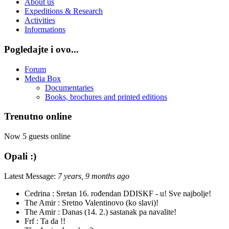
About us
Expeditions & Research
Activities
Informations
Pogledajte i ovo...
Forum
Media Box
Documentaries
Books, brochures and printed editions
Trenutno online
Now 5 guests online
Opali :)
Latest Message:
7 years, 9 months ago
Cedrina :
Sretan 16. rođendan DDISKF - u! Sve najbolje!
The Amir :
Sretno Valentinovo (ko slavi)!
The Amir :
Danas (14. 2.) sastanak pa navalite!
Frf :
Ta da !!