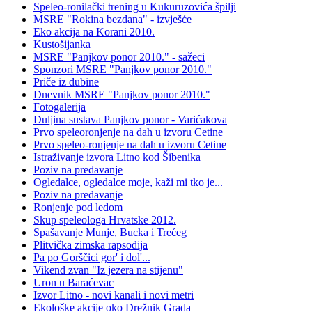
Speleo-ronilački trening u Kukuruzovića špilji
MSRE "Rokina bezdana" - izvješće
Eko akcija na Korani 2010.
Kustošijanka
MSRE "Panjkov ponor 2010." - sažeci
Sponzori MSRE "Panjkov ponor 2010."
Priče iz dubine
Dnevnik MSRE "Panjkov ponor 2010."
Fotogalerija
Duljina sustava Panjkov ponor - Varićakova
Prvo speleoronjenje na dah u izvoru Cetine
Prvo speleo-ronjenje na dah u izvoru Cetine
Istraživanje izvora Litno kod Šibenika
Poziv na predavanje
Ogledalce, ogledalce moje, kaži mi tko je...
Poziv na predavanje
Ronjenje pod ledom
Skup speleologa Hrvatske 2012.
Spašavanje Munje, Bucka i Trećeg
Plitvička zimska rapsodija
Pa po Gorščici gor' i dol'...
Vikend zvan "Iz jezera na stijenu"
Uron u Baraćevac
Izvor Litno - novi kanali i novi metri
Ekološke akcije oko Drežnik Grada