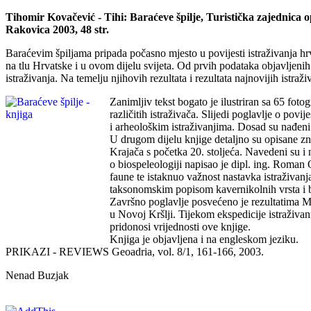
Tihomir Kovačević - Tihi: Baraćeve špilje, Turistička zajednica 
Rakovica 2003, 48 str.
Baraćevim špiljama pripada počasno mjesto u povijesti istraživanja hr
na tlu Hrvatske i u ovom dijelu svijeta. Od prvih podataka objavljenih
istraživanja. Na temelju njihovih rezultata i rezultata najnovijih istraž
Zanimljiv tekst bogato je ilustriran sa 65 foto
različitih istraživača. Slijedi poglavlje o po
i arheološkim istraživanjima. Dosad su nađeni o
U drugom dijelu knjige detaljno su opisane zn
Krajača s početka 20. stoljeća. Navedeni su i
o biospeleologiji napisao je dipl. ing. Roman 
faune te istaknuo važnost nastavka istraživanj
taksonomskim popisom kavernikolnih vrsta i b
Završno poglavlje posvećeno je rezultatima 
u Novoj Kršlji. Tijekom ekspedicije istraživan
pridonosi vrijednosti ove knjige.
Knjiga je objavljena i na engleskom jeziku.
PRIKAZI - REVIEWS Geoadria, vol. 8/1, 161-166, 2003.
Nenad Buzjak