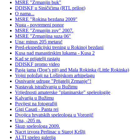
MSRE "Zrmanjin buk"
DDISKF u Siničićima (RTL prilog)
O nama...
MSRE "Rokina bezdana 2009"
Nuga - povremeni ponor
MSRE "Zrmanjin zov" 2007.
MSRE "Zrmanjina suza 06"
Una: minus 205 metara!
Pred-ekspedicijski trening u Rokinoj bezdani
Kusa nad manastirskim lukama - Kusa 2
Kad se prijatelji rastaju
DDISKF promo video
Pasja jama (Dog’s pit) and Mala Rokinka (Little Rokinka)
Vojni položaji na Lošinjskom arhipelagu
Osnivanje udruge "Prijatelji Zrmanje"!
Nastavak istraživanja u Bužimu
Vrijednosti amaterske "planinarske" speleologije
Kalvarija u Bužimu
Povijest na fotografiji
Gigi Casati - Panta rei
Dvojica hrvatskih speleologa u Voronji!
Una, -205 m.
Skup speleologa 2009.
Nacrt izvora Perlinac u Staroj Kršlji
ALTI speleo galerija