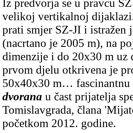
Iz predvorja se u pravcu SZ 
velikoj vertikalnoj dijaklaz
prati smjer SZ-JI i istražen
(nacrtano je 2005 m), na p
dimenzije i do 20x30 m uz 
prvom djelu otkrivena je pr
50x40x30 m… fascinantnu 
dvorana
u čast prijatelja s
Tomislavgrada, člana 'Mijat
početkom 2012. godine.