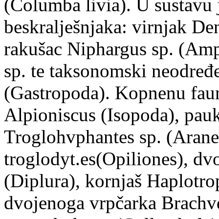
(Columba livia). U sustavu 
beskralješnjaka: virnjak De
rakušac Niphargus sp. (Amp
sp. te taksonomski neodređe
(Gastropoda). Kopnenu faun
Alpioniscus (Isopoda), pauk
Troglohvphantes sp. (Arane
troglodyt.es(Opiliones), d
(Diplura), kornjaš Haplotro
dvojenoga vrpčarka Brachvd