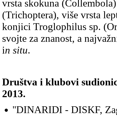
vrsta skokuna (Collembola).
(Trichoptera), više vrsta lep
konjici Troglophilus sp. (O
svojte za znanost, a najvažn
i
n situ
.
Društva i klubovi sudion
2013.
''DINARIDI - DISKF, Za