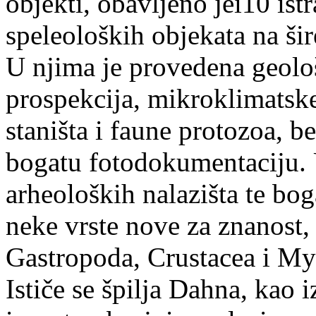
objekti, obavljeno jei10 ist
speleoloških objekata na ši
U njima je provedena geolo
prospekcija, mikroklimatske 
staništa i faune protozoa, b
bogatu fotodokumentaciju. U
arheoloških nalazišta te bo
neke vrste nove za znanost,
Gastropoda, Crustacea i My
Ističe se špilja Dahna, kao 