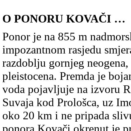
O PONORU KOVAČI …
Ponor je na 855 m nadmorske
impozantnom rasjedu smjera
razdoblju gornjeg neogena, 
pleistocena. Premda je boj
voda pojavljuje na izvoru Ri
Suvaja kod Prološca, uz Imo
oko 20 km i ne pripada sliv
ponora Kovači okrenut je pr