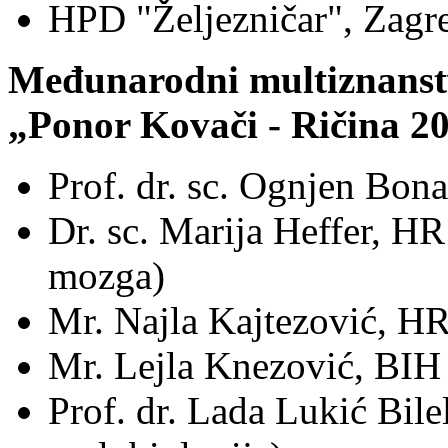
HPD "Željezničar", Zagr
Međunarodni multiznanst
„Ponor Kovači - Ričina 2
Prof. dr. sc. Ognjen Bon
Dr. sc. Marija Heffer, H
mozga)
Mr. Najla Kajtezović, HR
Mr. Lejla Knezović, BIH 
Prof. dr. Lada Lukić Bile