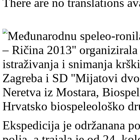
There are no translations av
Međunarodnu speleo-ronila
– Ričina 2013'' organizirala
istraživanja i snimanja kr
Zagreba i SD ''Mijatovi dvo
Neretva iz Mostara, Biospe
Hrvatsko biospeleološko dru
Ekspedicija je održanana p
polja, a trajala je od 24. k