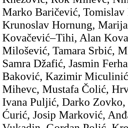
Marko Baričević, Tomislav 
Krunoslav Hornung, Marijan
Kovačević–Tihi, Alan Kovač
Milošević, Tamara Srbić, 
Samra Džafić, Jasmin Ferha
Baković, Kazimir Miculini
Mihevc, Mustafa Čolić, Hrv
Ivana Puljić, Darko Zovko,
Ćurić, Josip Marković, An
Vukadin, Gordan Polić, Kr