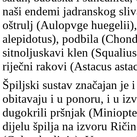
naši endemi jadranskog sliva
oštrulj (Aulopvge huegelii),
alepidotus), podbila (Chon
sitnoljuskavi klen (Squalius
riječni rakovi (Astacus asta
Špiljski sustav značajan je 
obitavaju i u ponoru, i u iz
dugokrili pršnjak (Miniopte
dijelu špilja na izvoru Ričin