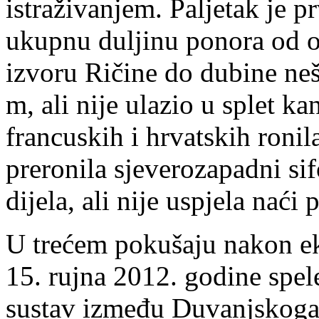
istraživanjem. Paljetak je p
ukupnu duljinu ponora od o
izvoru Ričine do dubine ne
m, ali nije ulazio u splet 
francuskih i hrvatskih ronil
preronila sjeverozapadni sif
dijela, ali nije uspjela naći 
U trećem pokušaju nakon ek
15. rujna 2012. godine spele
sustav između Duvanjskoga 