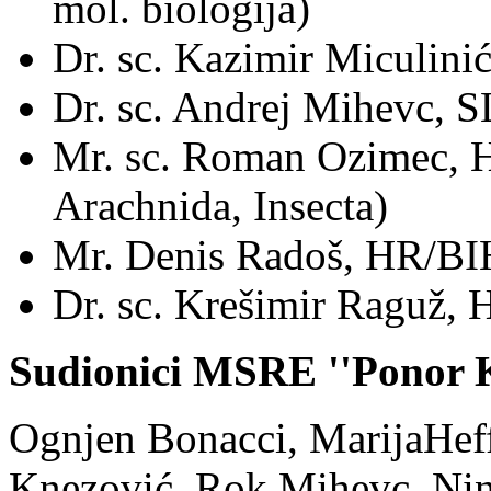
mol. biologija)
Dr. sc. Kazimir Miculini
Dr. sc. Andrej Mihevc, 
Mr. sc. Roman Ozimec, H
Arachnida, Insecta)
Mr. Denis Radoš, HR/BI
Dr. sc. Krešimir Raguž,
Sudionici MSRE ''Ponor K
Ognjen Bonacci, MarijaHeff
Knezović, Rok Mihevc, Nina