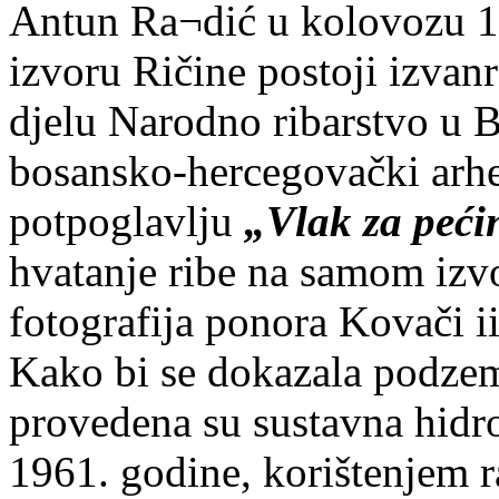
Antun Ra¬dić u kolovozu 1
izvoru Ričine postoji izvanr
djelu Narodno ribarstvo u B
bosansko-hercegovački arhe
potpoglavlju
„Vlak za peći
hvatanje ribe na samom izvo
fotografija ponora Kovači i
Kako bi se dokazala podzem
provedena su sustavna hidro
1961. godine, korištenjem 