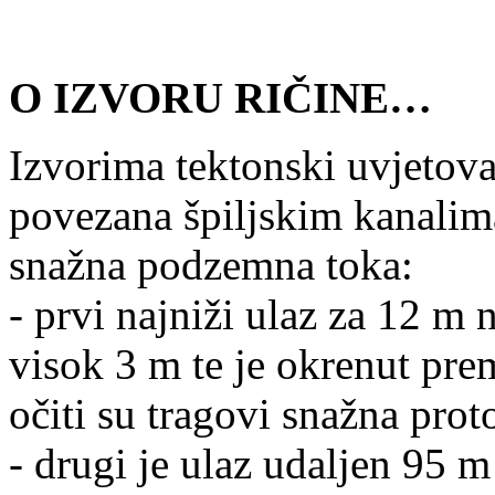
O IZVORU RIČINE…
Izvorima tektonski uvjetova
povezana špiljskim kanalim
snažna podzemna toka:
- prvi najniži ulaz za 12 m n
visok 3 m te je okrenut pre
očiti su tragovi snažna prot
- drugi je ulaz udaljen 95 