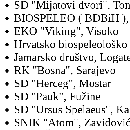
SD "Mijatovi dvori", To
BIOSPELEO ( BDBiH ), 
EKO "Viking", Visoko
Hrvatsko biospeleološko
Jamarsko društvo, Logat
RK "Bosna", Sarajevo
SD "Herceg", Mostar
SD "Pauk", Fužine
SD "Ursus Spelaeus", Ka
SNIK "Atom", Zavidovi