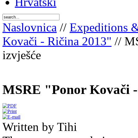
Hrvatski
Naslovnica
//
Expeditions 
Kovači - Ričina 2013"
// MS
izvješće
MSRE "Ponor Kovači - R
Written by Tihi