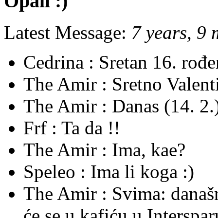
Opali :)
Latest Message:
7 years, 9
Cedrina :
Sretan 16. rođ
The Amir :
Sretno Valent
The Amir :
Danas (14. 2.)
Frf :
Ta da !!
The Amir :
Ima, kae?
Speleo :
Ima li koga :)
The Amir :
Svima: današnj
će se u kafiću u Interspa