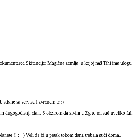
 dokumentarca Skitancije: Magična zemlja, u kojoj naš Tihi ima ulogu
stigne sa servisa i zvrcnem te :)
am dugogodisnji clan. S obzirom da zivim u Zg to mi sad uveliko fali
nete !! : - ) Veli da bi u petak tokom dana trebala stići doma...