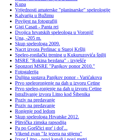
Kupa
Vrijednosti amaterske "planinarske" speleologije
Kalvarija u Bužimu
Povijest na fotografiji
Gigi Casati - Panta rei
Dvojica hrvatskih speleologa u Voronji!
Una, -205 m.
Skup speleologa 2009.
Nacrt izvora Perlinac u Staroj Kršlji
Speleo-ronilački trening u Kukuruzovića špilji
MSRE "Rokina bezdana" - izvješće
Sponzori MSRE "Panjkov ponor 2010."
Fotogalerija
Duljina sustava Panjkov ponor - Varićakova
Prvo speleoronjenje na dah u izvoru Cetine
Prvo speleo-ronjenje na dah u izvoru Cetine
Istraživanje izvora Litno kod Šibenika
Poziv na predavanje
Poziv na predavanje
Ronjenje pod ledom
Skup speleologa Hrvatske 2012.
Plitvička zimska rapsodija
Pa po Gorščici gor' i dol'...
Vikend zvan "Iz jezera na stijenu"
Izvor Litno - novi kanali i novi metri