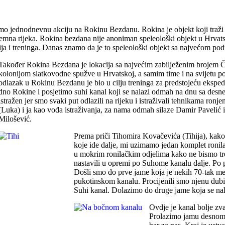
o jednodnevnu akciju na Rokinu Bezdanu. Rokina je objekt koji traži ak
emna rijeka. Rokina bezdana nije anoniman speleološki objekt u Hrvatsko
kcija i treninga. Danas znamo da je to speleološki objekt sa najvećom
Također Rokina Bezdana je lokacija sa najvećim zabilježenim brojem Čo
kolonijom slatkovodne spužve u Hrvatskoj, a samim time i na svijetu p
odlazak u Rokinu Bezdanu je bio u cilju treninga za predstojeću ekspedi
dno Rokine i posjetimo suhi kanal koji se nalazi odmah na dnu sa desne
istražen jer smo svaki put odlazili na rijeku i istraživali tehnikama ro
(Luka) i ja kao vođa istraživanja, za nama odmah silaze Damir Pavelić i
Milošević.
Prema priči Tihomira Kovačevića (Tihija), kako
koje ide dalje, mi uzimamo jedan komplet ronil
u mokrim ronilačkim odjelima kako ne bismo tre
nastavili u opremi po Suhome kanalu dalje. P
Došli smo do prve jame koja je nekih 70-tak met
pukotinskom kanalu. Procijenili smo njenu dubin
Suhi kanal. Dolazimo do druge jame koja se na
Ovdje je kanal bolje zvat
Prolazimo jamu desnom 