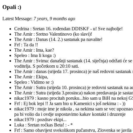
Opali :)
Latest Message:
7 years, 9 months ago
Cedrina :
Sretan 16. rođendan DDISKF - u! Sve najbolje!
The Amir :
Sretno Valentinovo (ko slavi)!
The Amir :
Danas (14. 2.) sastanak pa navalite!
Frf :
Ta da !!
The Amir :
Ima, kae?
Speleo :
Ima li koga :)
The Amir :
Svima: današnji sastanak (14. siječnja) održati će 
voditelja. S početkom u 20:10 sati.
The Amir :
danas (srijeda 17. prosinca) je naš redovni sastanak
The Amir :
Ekipa,
Speleo :
Vidimo se :)
The Amir :
Sutra (srijeda 10. prosinca) je redovni sastanak na 
The Amir :
Sutra (srijeda 3.prosinca) nakon predavanja je sasta
nikac1979 :
kasno procitah poruku...bio sam u BiH na nekoj GSS
Frf :
Ej bok lepi !! Ja sam bio u Kamenici s još nekima : - ))
nikac1979 :
moje ime je nikola , sa nekima sam se vec upoznao 
pa bi volio da i ovdje uspostavimo kakav kontakt i druzenje
nikac1979 :
pozdrav ekipi...
Luka :
Sretan roćkas Beta! : - *
Frf :
Samo obavijest svekolikom pučanstvu, Zlovenka se javila dan