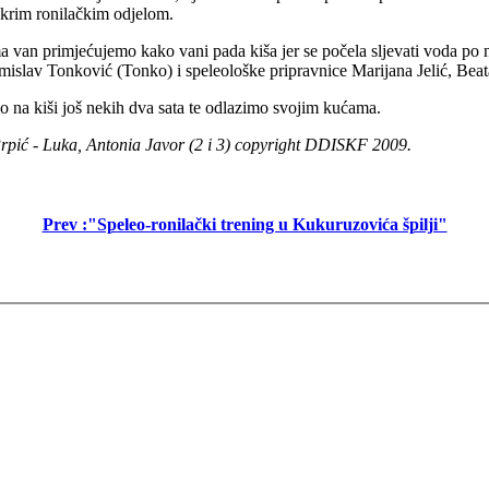
okrim ronilačkim odjelom.
 van primjećujemo kako vani pada kiša jer se počela sljevati voda po n
islav Tonković (Tonko) i speleološke pripravnice Marijana Jelić, Beata
o na kiši još nekih dva sata te odlazimo svojim kućama.
rpić - Luka, Antonia Javor (2 i 3) copyright DDISKF 2009.
Prev :"Speleo-ronilački trening u Kukuruzovića špilji"