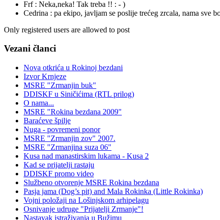
Frf :
Neka,neka! Tak treba !! : - )
Cedrina :
pa ekipo, javljam se poslije trećeg zrcala, nama sve bo
Only registered users are allowed to post
Vezani članci
Nova otkrića u Rokinoj bezdani
Izvor Krnjeze
MSRE "Zrmanjin buk"
DDISKF u Siničićima (RTL prilog)
O nama...
MSRE "Rokina bezdana 2009"
Baraćeve špilje
Nuga - povremeni ponor
MSRE "Zrmanjin zov" 2007.
MSRE "Zrmanjina suza 06"
Kusa nad manastirskim lukama - Kusa 2
Kad se prijatelji rastaju
DDISKF promo video
Službeno otvorenje MSRE Rokina bezdana
Pasja jama (Dog’s pit) and Mala Rokinka (Little Rokinka)
Vojni položaji na Lošinjskom arhipelagu
Osnivanje udruge "Prijatelji Zrmanje"!
Nastavak istraživanja u Bužimu