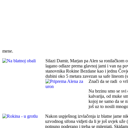
mene.
Silazi Damir, Marjan pa Alen sa ronilačkom o
lagano odlaze prema glavnoj jami i van na p
stanovnika Rokine Bezdane kao i jednu Čovječ
dubini oko 5 metara zavezan sa safe lineom (s
Znači da se radi o vrl
Na brzinu smo se svi o
kalvarija, od muke sm
kojoj ne samo da se ni
još uz to nosili mnogo
Nakon uspješnog izvlačenja iz blatne jame nik
uzvodnog sifona vidjeti da li je još uvjek uže 
potpuno poderano i treba se mijenjati. Skidam