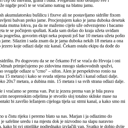
ari čep od balvana, grana i blata. Pregledali smo detaljno sve i
ože nigdje proći te se vraćamo natrag na blatnu jamu.
 akumulatorsku bušilicu i fixeve ali ne postavljamo sidrište fixom
avljeni balvan preko jame. Procjenjujem kako je jama duboka desetak
 mala mutna lokva, pa da ne mažemo cijelo uže odvezujemo i bacamo
ta te se počinjem spuštati. Kada sam došao do kraja užeta uviđam
ila pogrešna, govorim ekipi neka popusti još bar 10 metara užeta pošto
a jame. Silazim i sada znam da je jama duboka nekih 18 metara a ona
o jezero koje odlazi dalje niz kanal. Čekam ostalu ekipu da dođe do
sidrištu. Po dogovoru da se ne čekamo Frf se vraća do Hrvoja i oni
du. Odmah primjećujemo po zidovima mnogo slatkovodnih spužvi,
vugdje odlaze u ''crno'' – sifon. Alen je perspektivno ronio na
 15 metara) i kako se svuda stijena podvlači i kanal odlazi dalje.
ko 20x7 metara, a dubina min. 15 metara i sa svih strana odlazi dalje.
de i vraćamo se prema van. Put iz jezera prema van je bila prava
rim neoprenskim odjelima je stvorilo sloj totalno skliske mase na
ntakt bi završio ležanjem cijeloga tijela uz strmi kanal, a kako smo mi
o u čistu rijeku i peremo blato sa nas. Marjan i ja odlazimo do
nu je safeline uredu i na mjestu dok je nizvodno na slapu naravno
 kako bi svi otprilike podjednako izvlačili van. Svatko je dobio dvije