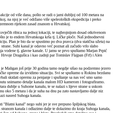
cije od više dana, pošto se radi o jami dubljoj od 100 metara na
j, na njoj je već održano više speleoloških ekspedicija i preko
 podzemnom rijekom zasad znanom u Hrvatskoj.
vječih ribica na jednoj lokaciji, te najbrojnijom dosad otkrivenom
ošto je to endem Hrvatskoga krša tj. Ličke ploče. Naš jednodnevni
ciju. Plan je bio da se spustimo po dva pravca (dva statična užeta) na
 strane. Suhi kanal je odavno već poznat ali začudo vrlo slabo
njenja vodene tj. glavne kanale. U jamu se prvo spuštamo Marjan Prpić
 Hrvoje Dragušica i kao zadnji par Tomislav Flajpan (Frf) i Alen
 je Maligan još prije 30 godina tamo negdje sišao na podzemno jezero
ačke opreme da izvidimo situaciju. Svi se spuštamo u Rokinu bezdanu
bali skidati opremu za penjanje i spuštanje sa nas već smo samo
o putu snimamo detalje kanala malom HD kamerom i fotografiramo.
ara dublje u Suhome kanalu, te se nalazi s lijeve strane u uskom
u oko 5 metara i da je suha na dnu pa zato nastavljamo dalje niz
lazi nasred Suhoga kanala.
i ''Blatni kanal'' nego suhi jer je sve prepuno špiljskog blata.
stranom kanala i odlazimo dalje te dolazimo do kraja Suhoga kanala,