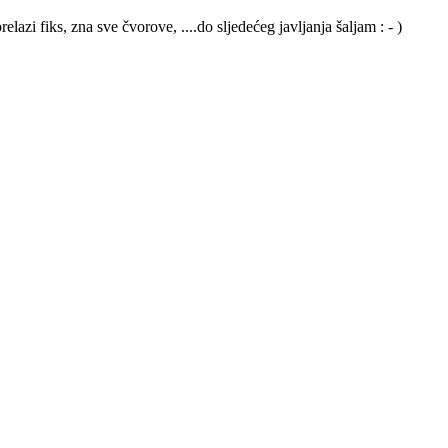
azi fiks, zna sve čvorove, ....do sljedećeg javljanja šaljam : - )