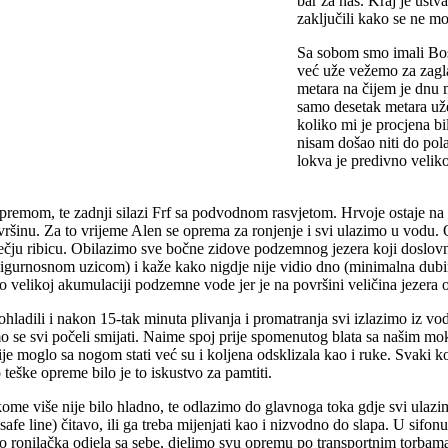
bar za nas. Kraj je ustv
zaključili kako se ne m
Sa sobom smo imali Bosh
već uže vežemo za zagl
metara na čijem je dnu
samo desetak metara uže
koliko mi je procjena b
nisam došao niti do pol
lokva je predivno velik
premom, te zadnji silazi Frf sa podvodnom rasvjetom. Hrvoje ostaje na 
ovršinu. Za to vrijeme Alen se oprema za ronjenje i svi ulazimo u vo
ju ribicu. Obilazimo sve bočne zidove podzemnog jezera koji doslovno s
igurnosnom uzicom) i kaže kako nigdje nije vidio dno (minimalna dubina
o velikoj akumulaciji podzemne vode jer je na površini veličina jezera o
hladili i nakon 15-tak minuta plivanja i promatranja svi izlazimo iz vo
o se svi počeli smijati. Naime spoj prije spomenutog blata sa našim mok
je moglo sa nogom stati već su i koljena odsklizala kao i ruke. Svaki ko
 teške opreme bilo je to iskustvo za pamtiti.
ome više nije bilo hladno, te odlazimo do glavnoga toka gdje svi ulazim
(safe line) čitavo, ili ga treba mijenjati kao i nizvodno do slapa. U sifo
o ronilačka odjela sa sebe, djelimo svu opremu po transportnim torbama,