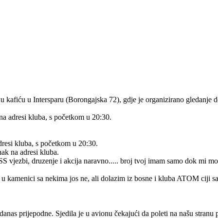
se u kafiću u Intersparu (Borongajska 72), gdje je organizirano gledanje
 na adresi kluba, s početkom u 20:30.
adresi kluba, s početkom u 20:30.
nak na adresi kluba.
 vjezbi, druzenje i akcija naravno..... broj tvoj imam samo dok mi mob 
u kamenici sa nekima jos ne, ali dolazim iz bosne i kluba ATOM ciji s
as prijepodne. Sjedila je u avionu čekajući da poleti na našu stranu pla