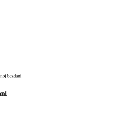
inoj bezdani
ani