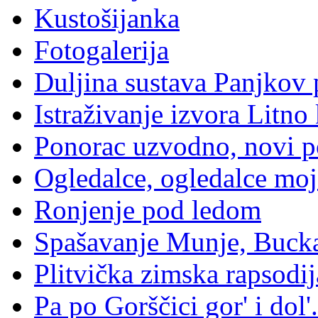
Kustošijanka
Fotogalerija
Duljina sustava Panjkov 
Istraživanje izvora Litno
Ponorac uzvodno, novi p
Ogledalce, ogledalce moje
Ronjenje pod ledom
Spašavanje Munje, Bucka
Plitvička zimska rapsodij
Pa po Gorščici gor' i dol'.