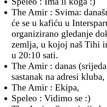
Speleo :
Ima li koga :)
The Amir :
Svima: današnj
će se u kafiću u Interspa
organizirano gledanje do
zemlja, u kojoj naš Tihi 
u 20:10 sati.
The Amir :
danas (srijeda
sastanak na adresi kluba
The Amir :
Ekipa,
Speleo :
Vidimo se :)