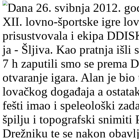
Dana 26. svibnja 2012. go
XII. lovno-športske igre lo
prisustvovala i ekipa DDISK
ja - Šljiva. Kao pratnja išli
7 h zaputili smo se prema D
otvaranje igara. Alan je bi
lovačkog događaja a ostatak
fešti imao i speleološki za
špilju i topografski snimit
Drežniku te se nakon obavlj