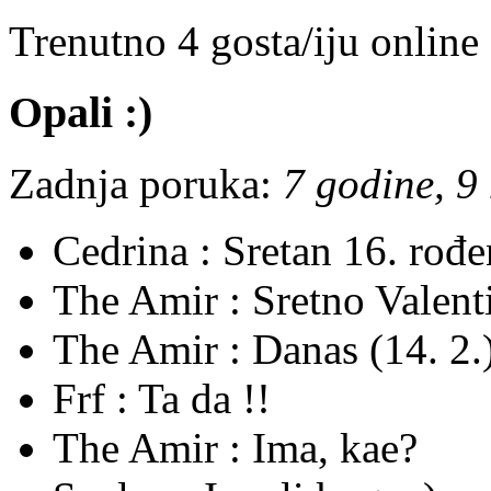
Trenutno 4 gosta/iju online
Opali :)
Zadnja poruka:
7 godine, 9
Cedrina :
Sretan 16. rođ
The Amir :
Sretno Valent
The Amir :
Danas (14. 2.)
Frf :
Ta da !!
The Amir :
Ima, kae?