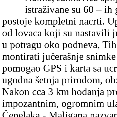
istraživane su 60 – ih
postoje kompletni nacrti. U
od lovaca koji su nastavili 
u potragu oko podneva, Tihi
montirati jučerašnje snimke
pomogao GPS i karta sa ucr
ugodna šetnja prirodom, obz
Nakon cca 3 km hodanja pro
impozantnim, ogromnim ula
Čepelaka - Maligana nazvan