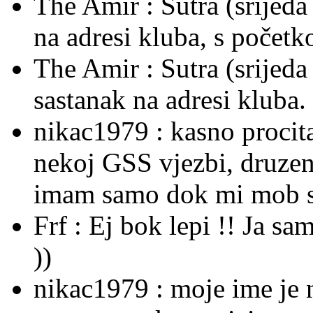
The Amir :
Sutra (srijeda
na adresi kluba, s počet
The Amir :
Sutra (srijed
sastanak na adresi kluba.
nikac1979 :
kasno procit
nekoj GSS vjezbi, druzenje
imam samo dok mi mob sti
Frf :
Ej bok lepi !! Ja sa
))
nikac1979 :
moje ime je 