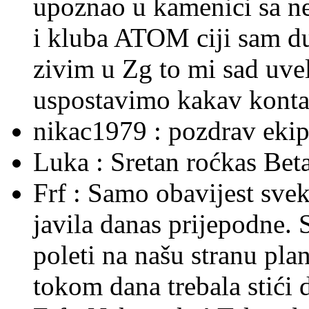
upoznao u kamenici sa ne
i kluba ATOM ciji sam du
zivim u Zg to mi sad uvel
uspostavimo kakav kontak
nikac1979 :
pozdrav ekipi
Luka :
Sretan roćkas Beta
Frf :
Samo obavijest sve
javila danas prijepodne. 
poleti na našu stranu plane
tokom dana trebala stići 