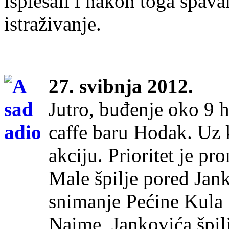
isplesali i nakon toga spava
istraživanje.
27. svibnja 2012.
Jutro, buđenje oko 9 h
caffe baru Hodak. Uz
akciju. Prioritet je pr
Male špilje pored Jan
snimanje Pećine Kula 
Naime, Jankovića špilj