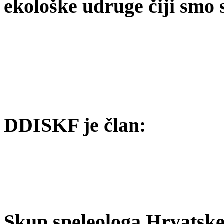
ekološke udruge čiji smo 
DDISKF je član:
Skup speleologa Hrvatske