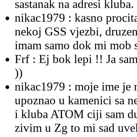
sastanak na adresi kluba.
nikac1979 :
kasno procit
nekoj GSS vjezbi, druzenje
imam samo dok mi mob sti
Frf :
Ej bok lepi !! Ja sa
))
nikac1979 :
moje ime je 
upoznao u kamenici sa ne
i kluba ATOM ciji sam du
zivim u Zg to mi sad uvel