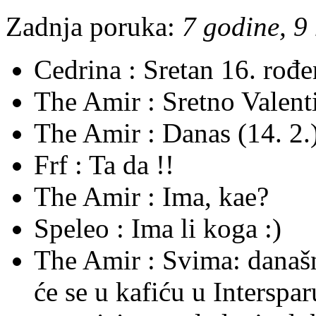
Zadnja poruka:
7 godine, 9
Cedrina :
Sretan 16. rođ
The Amir :
Sretno Valent
The Amir :
Danas (14. 2.)
Frf :
Ta da !!
The Amir :
Ima, kae?
Speleo :
Ima li koga :)
The Amir :
Svima: današnj
će se u kafiću u Interspa