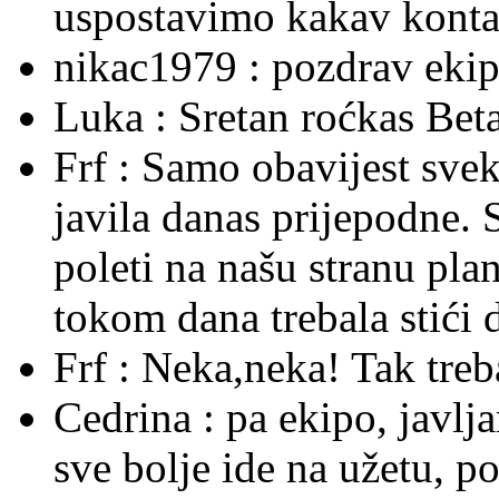
uspostavimo kakav kontak
nikac1979 :
pozdrav ekipi
Luka :
Sretan roćkas Beta
Frf :
Samo obavijest sve
javila danas prijepodne. 
poleti na našu stranu plane
tokom dana trebala stići 
Frf :
Neka,neka! Tak treba 
Cedrina :
pa ekipo, javlj
sve bolje ide na užetu, p