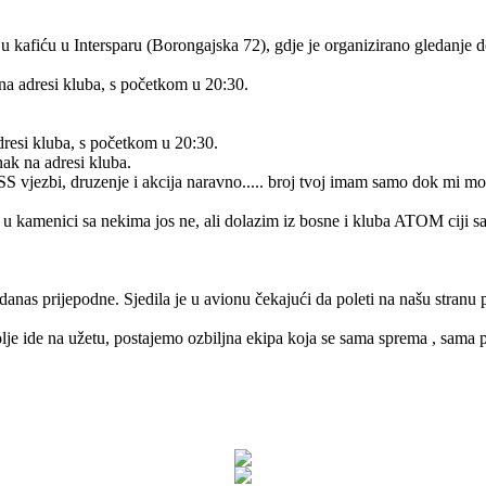
se u kafiću u Intersparu (Borongajska 72), gdje je organizirano gledanje
 na adresi kluba, s početkom u 20:30.
adresi kluba, s početkom u 20:30.
nak na adresi kluba.
 vjezbi, druzenje i akcija naravno..... broj tvoj imam samo dok mi mob 
u kamenici sa nekima jos ne, ali dolazim iz bosne i kluba ATOM ciji s
as prijepodne. Sjedila je u avionu čekajući da poleti na našu stranu pla
lje ide na užetu, postajemo ozbiljna ekipa koja se sama sprema , sama prel