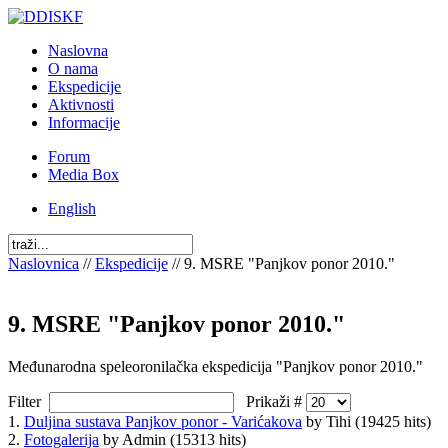
Naslovna
O nama
Ekspedicije
Aktivnosti
Informacije
Forum
Media Box
English
Naslovnica
//
Ekspedicije
// 9. MSRE "Panjkov ponor 2010."
9. MSRE "Panjkov ponor 2010."
Međunarodna speleoronilačka ekspedicija "Panjkov ponor 2010."
Filter
Prikaži #
1.
Duljina sustava Panjkov ponor - Varićakova
by Tihi
(19425 hits)
2.
Fotogalerija
by Admin
(15313 hits)