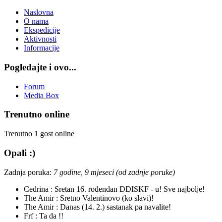
Naslovna
O nama
Ekspedicije
Aktivnosti
Informacije
Pogledajte i ovo...
Forum
Media Box
Trenutno online
Trenutno 1 gost online
Opali :)
Zadnja poruka:
7 godine, 9 mjeseci (od zadnje poruke)
Cedrina :
Sretan 16. rođendan DDISKF - u! Sve najbolje!
The Amir :
Sretno Valentinovo (ko slavi)!
The Amir :
Danas (14. 2.) sastanak pa navalite!
Frf :
Ta da !!