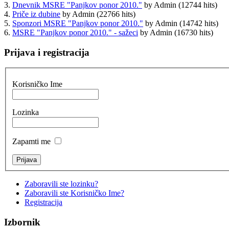
3.
Dnevnik MSRE "Panjkov ponor 2010."
by Admin
(12744 hits)
4.
Priče iz dubine
by Admin
(22766 hits)
5.
Sponzori MSRE "Panjkov ponor 2010."
by Admin
(14742 hits)
6.
MSRE "Panjkov ponor 2010." - sažeci
by Admin
(16730 hits)
Prijava i registracija
Korisničko Ime
Lozinka
Zapamti me
Zaboravili ste lozinku?
Zaboravili ste Korisničko Ime?
Registracija
Izbornik