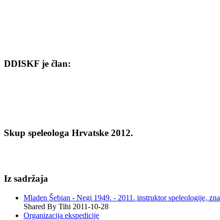
DDISKF je član:
Skup speleologa Hrvatske 2012.
Iz sadržaja
Mladen Šebian - Negi 1949. - 2011. instruktor speleologije, zna
Shared By Tihi 2011-10-28
Organizacija ekspedicije