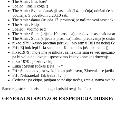
The Amir :
Ima, kae?
Speleo :
Ima li koga :)
The Amir :
Svima: današnji sastanak (14. siječnja) održati će 
voditelja. S početkom u 20:10 sati.
The Amir :
danas (srijeda 17. prosinca) je naš redovni sastanak
The Amir :
Ekipa,
Speleo :
Vidimo se :)
The Amir :
Sutra (srijeda 10. prosinca) je redovni sastanak na 
The Amir :
Sutra (srijeda 3.prosinca) nakon predavanja je sasta
nikac1979 :
kasno procitah poruku...bio sam u BiH na nekoj GSS
Frf :
Ej bok lepi !! Ja sam bio u Kamenici s još nekima : - ))
nikac1979 :
moje ime je nikola , sa nekima sam se vec upoznao 
pa bi volio da i ovdje uspostavimo kakav kontakt i druzenje
nikac1979 :
pozdrav ekipi...
Luka :
Sretan roćkas Beta! : - *
Frf :
Samo obavijest svekolikom pučanstvu, Zlovenka se javila dan
Frf :
Neka,neka! Tak treba !! : - )
Cedrina :
pa ekipo, javljam se poslije trećeg zrcala, nama sve bo
Samo registrirani korisnici mogu koristiti ovaj shoutbox
GENERALNI SPONZOR EKSPEDICIJA DDISKF: