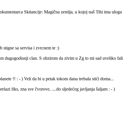
 dokumentarca Skitancije: Magična zemlja, u kojoj naš Tihi ima ulogu
stigne sa servisa i zvrcnem te :)
am dugogodisnji clan. S obzirom da zivim u Zg to mi sad uveliko fali
nete !! : - ) Veli da bi u petak tokom dana trebala stići doma...
azi fiks, zna sve čvorove, ....do sljedećeg javljanja šaljam : - )