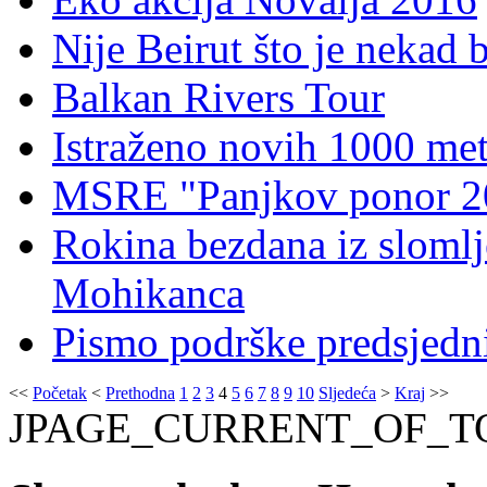
Nije Beirut što je nekad bi
Balkan Rivers Tour
Istraženo novih 1000 met
MSRE "Panjkov ponor 20
Rokina bezdana iz slomlj
Mohikanca
Pismo podrške predsjed
<<
Početak
<
Prethodna
1
2
3
4
5
6
7
8
9
10
Sljedeća
>
Kraj
>>
JPAGE_CURRENT_OF_T