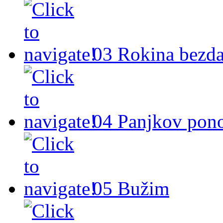
03
Rokina bezda
04
Panjkov pono
05
Bužim