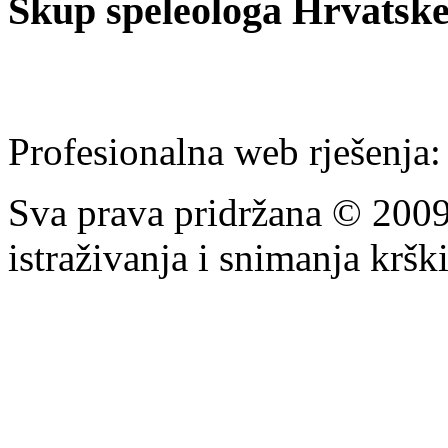
Skup speleologa Hrvatske
Profesionalna web rješenja
Sva prava pridržana © 200
istraživanja i snimanja krš