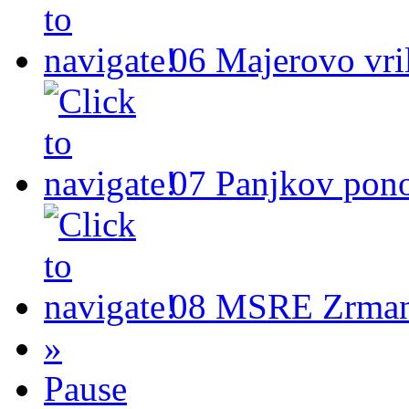
06
Majerovo vri
07
Panjkov pono
08
MSRE Zrman
»
Pause