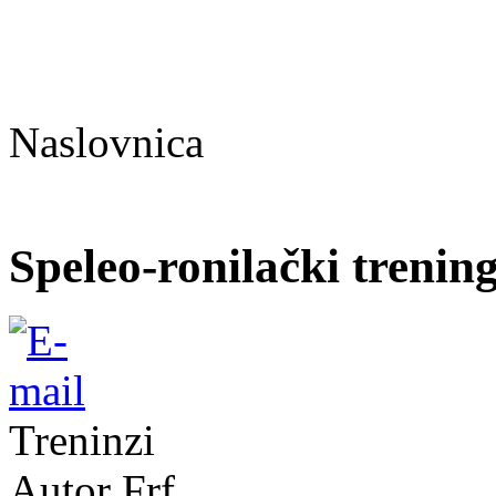
Naslovnica
Speleo-ronilački trenin
Treninzi
Autor Frf