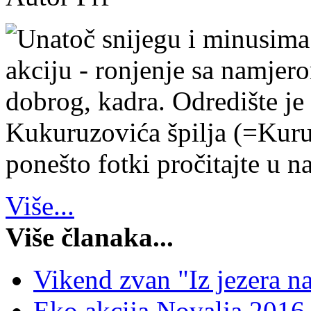
Unatoč snijegu i minusima
akciju - ronjenje sa namje
dobrog, kadra. Odredište je
Kukuruzovića špilja (=Kuruz
ponešto fotki pročitajte u na
Više...
Više članaka...
Vikend zvan "Iz jezera na
Eko akcija Novalja 2016