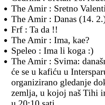
The Amir :
Sretno Valent
The Amir :
Danas (14. 2.)
Frf :
Ta da !!
The Amir :
Ima, kae?
Speleo :
Ima li koga :)
The Amir :
Svima: današnj
će se u kafiću u Interspa
organizirano gledanje do
zemlja, u kojoj naš Tihi 
u 20:10 sati.