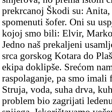
prekrcanoj Škodi su: Anita, 
spomenuti šofer. Oni su uspje
kojoj smo bili: Elvir, Mark
Jedno naš prekaljeni usamlje
srca gorskog Kotara do Plaš
ekipa doklipše. Srećom na
raspolaganje, pa smo imali 
Struja, voda, suha drva, kuhi
problem bio zagrijati lede
snijega. Iskorištavamo večer