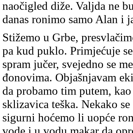
naočigled diže. Valjda ne b
danas ronimo samo Alan i j
Stižemo u Grbe, presvlačim
pa kud puklo. Primjećuje se 
spram jučer, svejedno se me
đonovima. Objašnjavam ekip
da probamo tim putem, kao l
sklizavica teška. Nekako s
sigurni hoćemo li uopće r
vode i u vodu makar da op