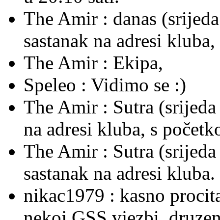
The Amir :
danas (srijeda
sastanak na adresi kluba
The Amir :
Ekipa,
Speleo :
Vidimo se :)
The Amir :
Sutra (srijeda
na adresi kluba, s počet
The Amir :
Sutra (srijed
sastanak na adresi kluba.
nikac1979 :
kasno procit
nekoj GSS vjezbi, druzenje