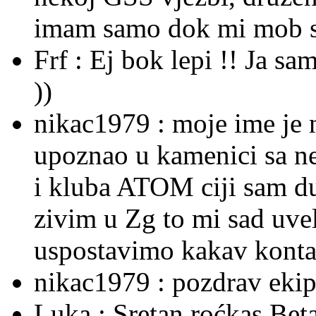
imam samo dok mi mob sti
Frf :
Ej bok lepi !! Ja sa
))
nikac1979 :
moje ime je 
upoznao u kamenici sa ne
i kluba ATOM ciji sam du
zivim u Zg to mi sad uvel
uspostavimo kakav kontak
nikac1979 :
pozdrav ekipi
Luka :
Sretan roćkas Beta