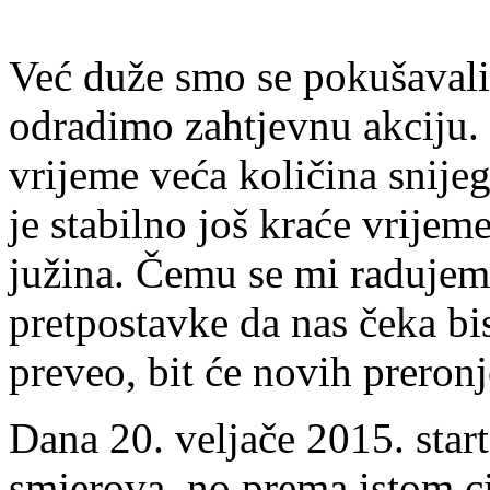
Već duže smo se pokušavali 
odradimo zahtjevnu akciju. 
vrijeme veća količina snije
je stabilno još kraće vrijem
južina. Čemu se mi radujemo
pretpostavke da nas čeka bis
preveo, bit će novih preronj
Dana 20. veljače 2015. starta
smjerova, no prema istom ci