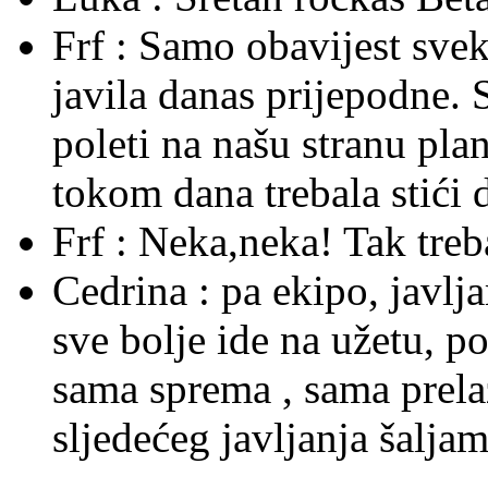
Frf :
Samo obavijest sve
javila danas prijepodne. 
poleti na našu stranu plane
tokom dana trebala stići 
Frf :
Neka,neka! Tak treba 
Cedrina :
pa ekipo, javlj
sve bolje ide na užetu, p
sama sprema , sama prelaz
sljedećeg javljanja šaljam 