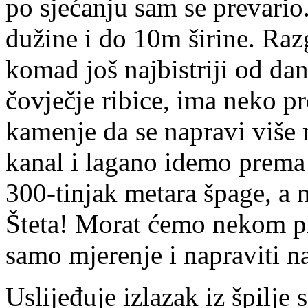
po sjećanju sam se prevario.
dužine i do 10m širine. Razg
komad još najbistriji od da
čovječje ribice, ima neko p
kamenje da se napravi više m
kanal i lagano idemo prema
300-tinjak metara špage, a n
Šteta! Morat ćemo nekom pri
samo mjerenje i napraviti n
Uslijeđuje izlazak iz špilj