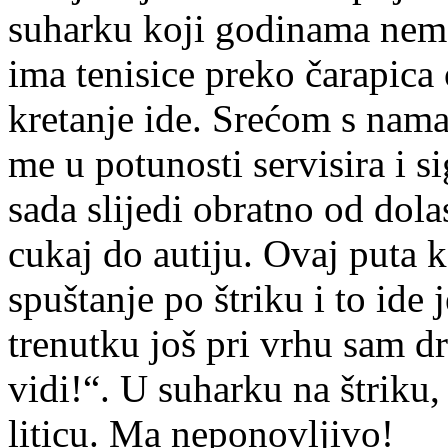
suharku koji godinama nem
ima tenisice preko čarapic
kretanje ide. Srećom s nama
me u potunosti servisira i s
sada slijedi obratno od dolas
cukaj do autiju. Ovaj puta 
spuštanje po štriku i to ide
trenutku još pri vrhu sam 
vidi!“. U suharku na štriku,
liticu. Ma neponovljivo!