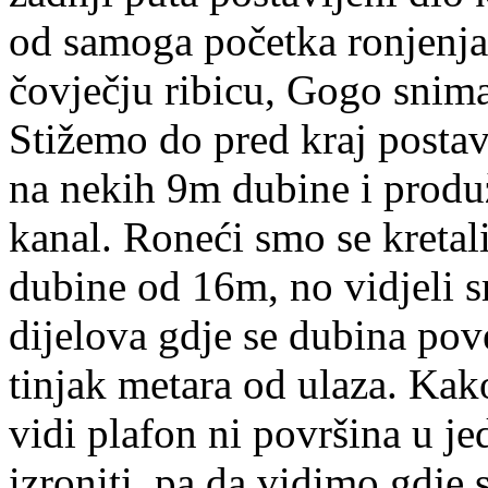
od samoga početka ronjenj
čovječju ribicu, Gogo snima.
Stižemo do pred kraj posta
na nekih 9m dubine i produ
kanal. Roneći smo se kretal
dubine od 16m, no vidjeli s
dijelova gdje se dubina pov
tinjak metara od ulaza. Kak
vidi plafon ni površina u j
izroniti, pa da vidimo gdje